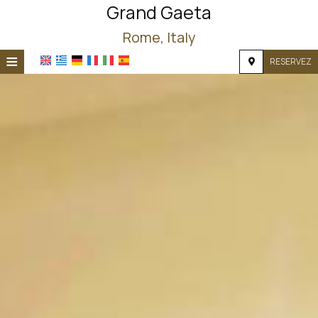
Grand Gaeta
Rome, Italy
≡
RESERVEZ
ACCUEIL
EMPLACEMENT
HÉBERGEMENT
INSTALLATIONS
PHOTOS