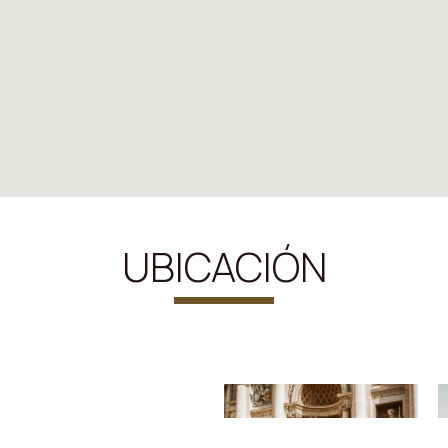
UBICACIÓN
o antiguo más grande del