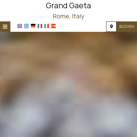
Grand Gaeta
Rome, Italy
≡
BUCHEN
STARTSEITE
STANDORT
UNTERKUNFT
EINRICHTUNGEN
FOTOS